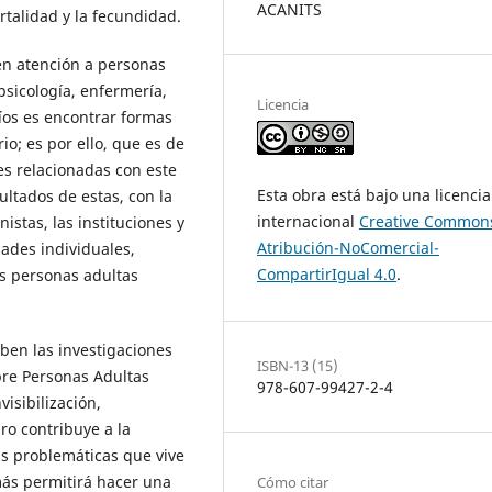
ACANITS
talidad y la fecundidad.
 en atención a personas
psicología, enfermería,
Licencia
íos es encontrar formas
o; es por ello, que es de
es relacionadas con este
Esta obra está bajo una licencia
ultados de estas, con la
internacional
Creative Common
nistas, las instituciones y
Atribución-NoComercial-
dades individuales,
CompartirIgual 4.0
.
as personas adultas
ben las investigaciones
ISBN-13 (15)
obre Personas Adultas
978-607-99427-2-4
visibilización,
bro contribuye a la
las problemáticas que vive
más permitirá hacer una
Cómo citar